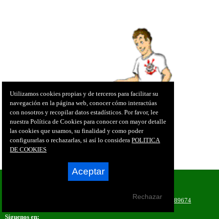
Utilizamos cookies propias y de terceros para facilitar su
navegación en la página web, conocer cómo interactúas
con nosotros y recopilar datos estadísticos. Por favor, lee
nuestra Política de Cookies para conocer con mayor detalle
las cookies que usamos, su finalidad y como poder
configurarlas o rechazarlas, si así lo considera
POLITICA
DE COOKIES
Aceptar
© 2026 Club Futbol Base Totana
Plaza de la Madedera, 6 30850 Totana (Murcia)
Rechazar
Telf.:
968421354
· Fax:
968421354
· Móvil:
646058497 / 620889674
contacto@clubdefutbolbasetotana.es
Síguenos en: