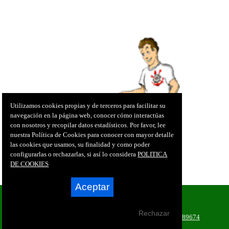
Utilizamos cookies propias y de terceros para facilitar su
navegación en la página web, conocer cómo interactúas
con nosotros y recopilar datos estadísticos. Por favor, lee
nuestra Política de Cookies para conocer con mayor detalle
las cookies que usamos, su finalidad y como poder
configurarlas o rechazarlas, si así lo considera
POLITICA
DE COOKIES
Aceptar
© 2026 Club Futbol Base Totana
Plaza de la Madedera, 6 30850 Totana (Murcia)
Rechazar
Telf.:
968421354
· Fax:
968421354
· Móvil:
646058497 / 620889674
contacto@clubdefutbolbasetotana.es